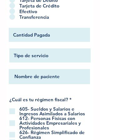
Tarjeta de Débito
Tarjeta de Crédito
Efectivo
Transferencia
O
¿Cuál es tu régimen fiscal?
*
b
l
605- Sueldos y Salarios e
i
Ingresos Asimilados a Salarios
g
612- Personas Físicas con
a
Actividades Empresariales y
t
Profesionales
o
626- Régimen Simplificado de
r
Confianza