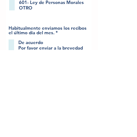
i
601- Ley de Personas Morales
o
OTRO
Habitualmente enviamos los recibos
O
el último día del mes.
*
b
l
De acuerdo
i
Por favor enviar a la brevedad
g
a
t
o
Enviar
r
i
o
AVISO DE PRIVACIDAD